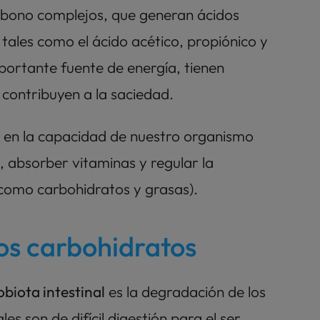
rbono complejos, que generan ácidos 
ales como el ácido acético, propiónico y 
portante fuente de energía, tienen 
 contribuyen a la saciedad.
a en la capacidad de nuestro organismo 
, absorber vitaminas y regular la 
(como carbohidratos y grasas). 
os carbohidratos
obiota intestinal
 es la degradación de los 
s son de difícil digestión para el ser 