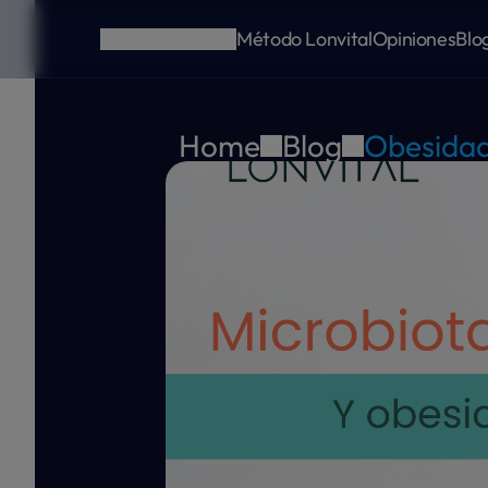
Método Lonvital
Opiniones
Blo
Home
Blog
Obesida