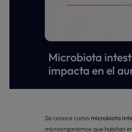
Obesidad
Microbiota intes
impacta en el a
Se conoce como 
microbiota inte
microorganismos que habitan en