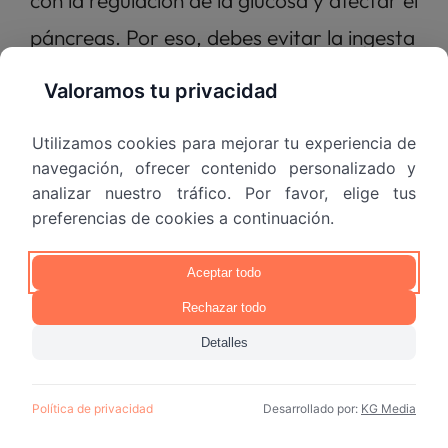
con la regulación de la glucosa y afectar el 
páncreas. Por eso, debes evitar la ingesta 
de bebidas alcohólicas. 
Valoramos tu privacidad
Control médico
Utilizamos cookies para mejorar tu experiencia de
navegación, ofrecer contenido personalizado y
analizar nuestro tráfico. Por favor, elige tus
Es importante 
realizar controles médicos 
preferencias de cookies a continuación.
regulares
 para monitorear los niveles de 
Aceptar todo
glucosa. En algunos casos, el médico 
Rechazar todo
puede recomendarte tratamientos para 
Detalles
mejorar la regulación del azúcar en 
sangre, especialmente si los cambios en el 
Política de privacidad
Desarrollado por:
KG Media
estilo de vida no son suficientes. Pero 