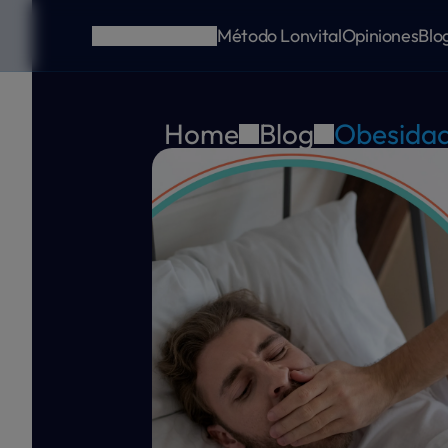
Método Lonvital
Opiniones
Blo
Home
Blog
Obesida