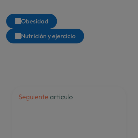
Busca por categoría
Obesidad
Nutrición y ejercicio
Seguiente 
articulo
Que es el ayuno 
intermitente y cómo 
practicarlo 