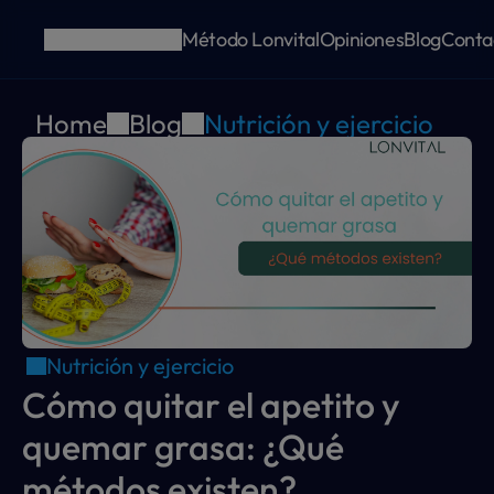
Método Lonvital
Opiniones
Blog
Conta
Home
Blog
Nutrición y ejercicio
Nutrición y ejercicio
Cómo quitar el apetito y 
quemar grasa: ¿Qué 
métodos existen?