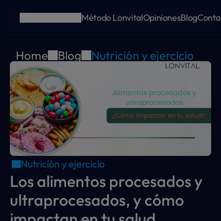
Método Lonvital
Opiniones
Blog
Conta
Home
Blog
Nutrición y ejercicio
Nutrición y ejercicio
Los alimentos procesados y 
ultraprocesados, y cómo 
impactan en tu salud