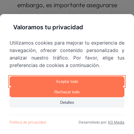
embargo, es importante asegurarse 
de que la dieta esté bien equilibrada y 
que no falten nutrientes esenciales 
Valoramos tu privacidad
como la vitamina B12, hierro y omega-
Utilizamos cookies para mejorar tu experiencia de
3.
navegación, ofrecer contenido personalizado y
analizar nuestro tráfico. Por favor, elige tus
preferencias de cookies a continuación.
Pregunta frecuentes
Aceptar todo
Rechazar todo
¿Cómo se llama la dieta 
Detalles
para hipertensos?
Política de privacidad
Desarrollado por:
KG Media
La dieta para hipertensos se llama dieta 