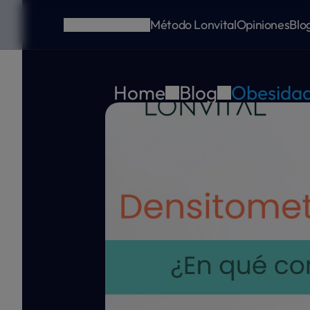
Método Lonvital
Opiniones
Blo
Home
Blog
Obesida