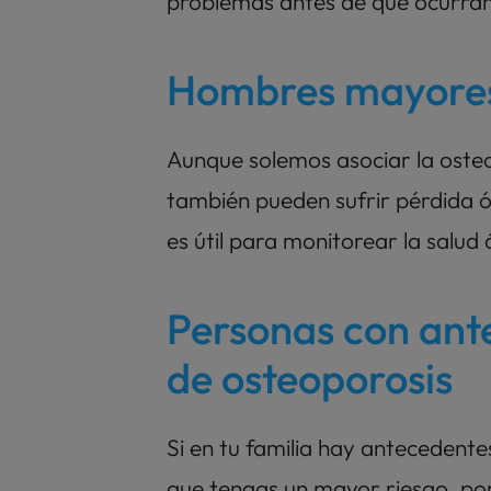
problemas antes de que ocurran
Hombres mayores
Aunque solemos asociar la osteo
también pueden sufrir pérdida ó
es útil para monitorear la salu
Personas con ante
de osteoporosis
Si en tu familia hay antecedentes
que tengas un mayor riesgo, por